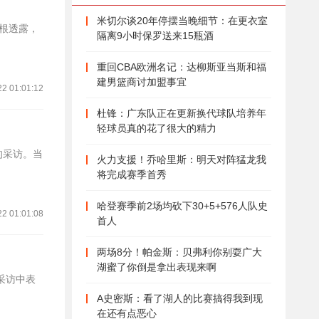
米切尔谈20年停摆当晚细节：在更衣室
洛根透露，
隔离9小时保罗送来15瓶酒
重回CBA欧洲名记：达柳斯亚当斯和福
建男篮商讨加盟事宜
22 01:01:12
杜锋：广东队正在更新换代球队培养年
轻球员真的花了很大的精力
的采访。当
火力支援！乔哈里斯：明天对阵猛龙我
将完成赛季首秀
哈登赛季前2场均砍下30+5+576人队史
22 01:01:08
首人
两场8分！帕金斯：贝弗利你别耍广大
湖蜜了你倒是拿出表现来啊
采访中表
A史密斯：看了湖人的比赛搞得我到现
在还有点恶心