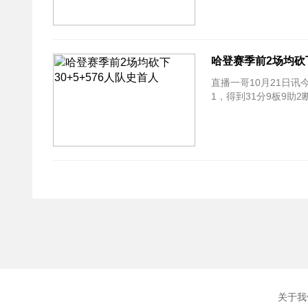
哈登赛季前2场均砍下
直播一哥10月21日讯
1，得到31分9板9助
关于我