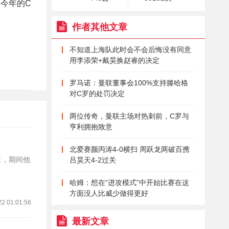
今年的C
作者其他文章
不知道上海队此时会不会后悔没有同意
用李添荣+戴昊换赵睿的决定
罗马诺：曼联董事会100%支持滕哈格
对C罗的处罚决定
两位传奇，曼联主场对热刺前，C罗与
亨利拥抱致意
北爱赛颜丙涛4-0横扫 周跃龙两破百携
目，期间他
吕昊天4-2过关
哈姆：想在“进攻模式”中开始比赛在这
方面没人比威少做得更好
22 01:01:56
最新文章