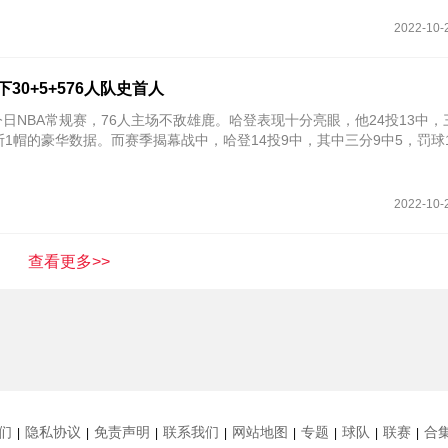
2022-10-
30+5+576人队史首人
今日NBA常规赛，76人主场不敌雄鹿。哈登表现十分亮眼，他24投13中，
2断1帽的豪华数据。而赛季揭幕战中，哈登14投9中，其中三分9中5，罚球
2022-10-
查看更多>>
们
隐私协议
免责声明
联系我们
网站地图
专题
球队
联赛
合
|
|
|
|
|
|
|
|