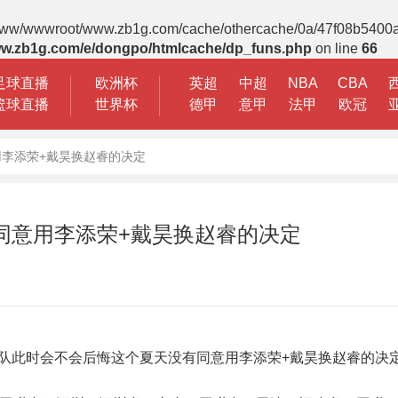
File(/www/wwwroot/www.zb1g.com/cache/othercache/0a/47f08b5400a
w.zb1g.com/e/dongpo/htmlcache/dp_funs.php
on line
66
足球直播
欧洲杯
英超
中超
NBA
CBA
篮球直播
世界杯
德甲
意甲
法甲
欧冠
李添荣+戴昊换赵睿的决定
同意用李添荣+戴昊换赵睿的决定
队此时会不会后悔这个夏天没有同意用李添荣+戴昊换赵睿的决