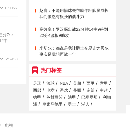
22 01:00:27
赵睿：不能用输球去帮助年轻队员成长
我们依然有很强的战斗力
高效率！罗汉琛出战22分钟14中9得到
三分7中
22分4篮板9助攻
12中
米切尔：都说是我让爵士交易走戈贝尔
事实是我想再战一年
22 12:59:53
热门标签
/
/
/
/
/
/
足球
篮球
NBA
英超
西甲
意甲
/
/
/
/
/
/
西部
电竞
游戏
曼联
东部
中超
/
/
/
/
德甲
英雄联盟
法甲
巴塞罗那
利物
/
/
/
/
浦
皇家马德里
勇士
湖人
集
电视
|