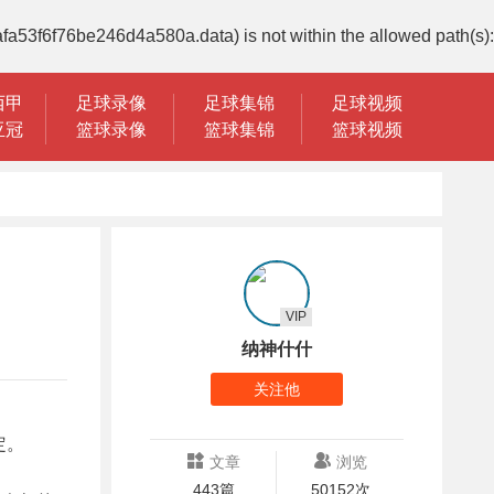
fa53f6f76be246d4a580a.data) is not within the allowed path(s):
西甲
足球录像
足球集锦
足球视频
亚冠
篮球录像
篮球集锦
篮球视频
VIP
纳神什什
关注他
定。
文章
浏览
443篇
50152次