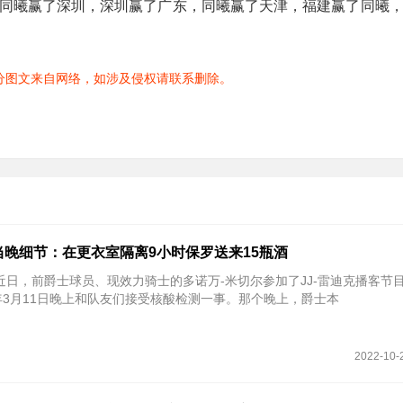
同曦赢了深圳，深圳赢了广东，同曦赢了天津，福建赢了同曦，
分图文来自网络，如涉及侵权请联系删除。
当晚细节：在更衣室隔离9小时保罗送来15瓶酒
 近日，前爵士球员、现效力骑士的多诺万-米切尔参加了JJ-雷迪克播客节
0年3月11日晚上和队友们接受核酸检测一事。那个晚上，爵士本
2022-10-