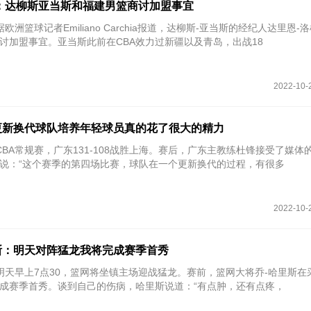
：达柳斯亚当斯和福建男篮商讨加盟事宜
据欧洲篮球记者Emiliano Carchia报道，达柳斯-亚当斯的经纪人达里恩-
讨加盟事宜。亚当斯此前在CBA效力过新疆以及青岛，出战18
2022-10-
更新换代球队培养年轻球员真的花了很大的精力
 CBA常规赛，广东131-108战胜上海。赛后，广东主教练杜锋接受了媒体
说：“这个赛季的第四场比赛，球队在一个更新换代的过程，有很多
2022-10-
斯：明天对阵猛龙我将完成赛季首秀
 明天早上7点30，篮网将坐镇主场迎战猛龙。赛前，篮网大将乔-哈里斯在
成赛季首秀。谈到自己的伤病，哈里斯说道：“有点肿，还有点疼，