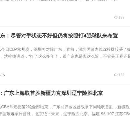
199
东：尽管对手状态不好但仍将按照打4强球队来布置
日讯今日CBA常规赛，深圳将对阵广东，赛前，深圳男篮内线沈梓捷接受了
，沈梓捷讲道：“打了这么多年了，跟广东也是离这么近，不管是正赛还
132
-15
述：广东上海取首胜新疆力克深圳辽宁险胜北京
日讯CBA常规赛第2轮全部结束，广东回归园区首战拿下同曦取首胜，新疆
波艰难拿到首胜，北京绝平未果，辽宁险胜北京。福建 96-107 江苏CB