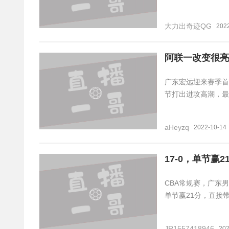
大力出奇迹QG
202
阿联一改变很亮
广东宏远迎来赛季首
节打出进攻高潮，最
aHeyzq
2022-10-14
17-0，单节
CBA常规赛，广东
单节赢21分，直接
JR1557418946
202