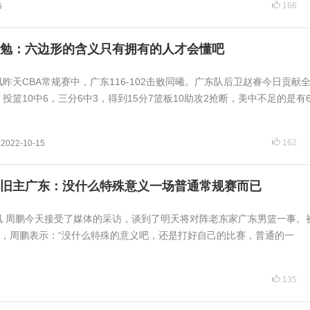
166
5
勉：六边形的含义只有拥有的人才会懂吧
讯昨天CBA常规赛中，广东116-102击败同曦。广东队后卫赵睿今日贡献
，投篮10中6，三分6中3，得到15分7篮板10助攻2抢断，美中不足的是有
162
2022-10-15
旧主广东：没什么特殊意义一场普通常规赛而已
日讯 周鹏今天接受了媒体的采访，谈到了明天将对阵老东家广东男篮一事。
，周鹏表示：“没什么特殊的意义吧，还是打好自己的比赛，普通的一
135