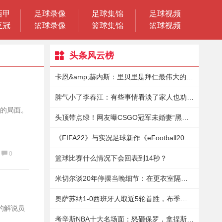
西甲
足球录像
足球集锦
足球视频
亚冠
篮球录像
篮球集锦
篮球视频
头条风云榜
卡恩&amp;赫内斯：里贝里是拜仁最伟大的球员之一，谢谢你弗兰克
脾气小了李春江：有些事情看淡了家人也劝我改一改脾气
乱的局面。
头顶带点绿！网友曝CSGO冠军未婚妻“黑历史”，曾为应召女郎
《FIFA22》与实况足球新作《eFootball2022》各方面对比
0
篮球比赛什么情况下会回表到14秒？
米切尔谈20年停摆当晚细节：在更衣室隔离9小时保罗送来15瓶酒
奥萨苏纳1-0西班牙人取近5轮首胜，布季米尔制胜，阿布德助攻
的解说员
考辛斯NBA十大名场面：怒砸保罗，拿捏斯玛特与恩比德互打屁股