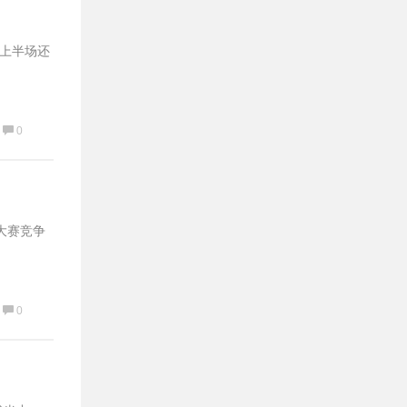
在上半场还
0
大赛竞争
0