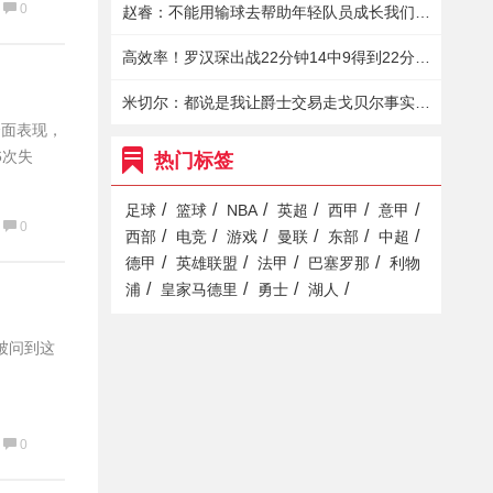
0
赵睿：不能用输球去帮助年轻队员成长我们依然有很强的战斗力
高效率！罗汉琛出战22分钟14中9得到22分4篮板9助攻
米切尔：都说是我让爵士交易走戈贝尔事实是我想再战一年
全面表现，
6次失
热门标签
/
/
/
/
/
/
足球
篮球
NBA
英超
西甲
意甲
0
/
/
/
/
/
/
西部
电竞
游戏
曼联
东部
中超
/
/
/
/
德甲
英雄联盟
法甲
巴塞罗那
利物
/
/
/
/
浦
皇家马德里
勇士
湖人
被问到这
0