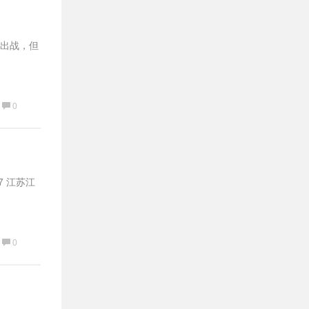
促出战，但
0
7 江苏江
0