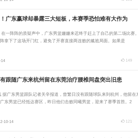
！广东赢球却暴露三大短板，本赛季恐怕难有大作为
日，在一阵阵的质疑声中，广东男篮姗姗来迟终于赶上了自己的第二场比赛
阵拿下了这场开门红，避免了开赛直接两连败的尴尬局面。如果是
149
-14
有跟随广东来杭州留在东莞治疗腰椎间盘突出旧患
日讯 据广东男篮跟队记者关辛报道，曾繁日没有跟随球队来到杭州，他留在
广东男篮已经抵达赛区，昨日他们击败同曦男篮，迎来了赛季首胜。2
121
2-10-14