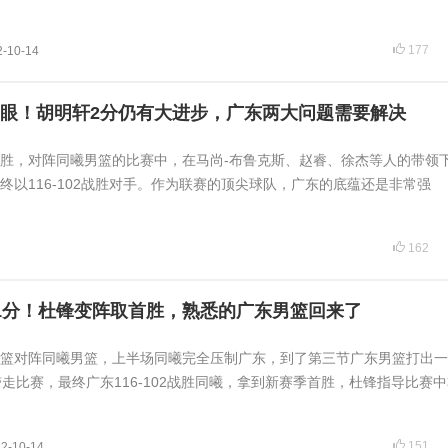
177
2-10-14
眼！胡明轩2分仍有大进步，广东两大问题需要解决
胜，对阵同曦男篮的比赛中，在马尚-布鲁克斯、赵睿、徐杰等人的带领
终以116-102战胜对手。作为联赛的顶尖球队，广东的底蕴还是非常强
162
赢21分！杜锋变阵取首胜，熟悉的广东男篮回来了
男篮对阵同曦男篮，上半场同曦完全压制广东，到了第三节广东男篮打出一波
带走比赛，最终广东116-102战胜同曦，拿到新赛季首胜，杜锋指导比赛
151
2-10-14