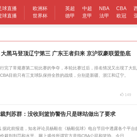
足球直播
欧洲杯
英超
中超
NBA
CBA
篮球直播
世界杯
德甲
意甲
法甲
欧冠
！大黑马登顶辽宁第三 广东王者归来 京沪双豪联盟垫底
进行完了常规赛第二轮比赛的争夺，本轮比赛过后，排名情况又出现了大
CBA目前只有三支球队保持全胜的战绩，分别是新疆、浙江和辽宁。
149
裁判苏群：没收到篮协警告只是咪咕做出了要求
日讯 据此前报道，知名评论员杨毅在《杨毅侃球》电台节目中透露各个平台
价裁判判罚和水平。网上盛传所谓官方是指CBA公司和篮协。今日