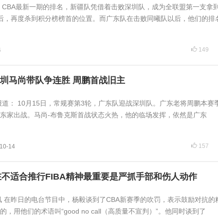
日，CBA最新一期的排名，新疆队凭借着击败深圳队，成为全联盟第一支拿
后，再度杀到积分榜榜首的位置。而广东队在击败同曦队以后，他们的排
149
4
圳马尚带队争连胜 周鹏首战旧主
日报道： 10月15日，常规赛第3轮，广东队迎战深圳队。广东老将周鹏本赛
东家出战。马尚-布鲁克斯首战状态火热，他的临场发挥，依然是广东
157
10-14
在不适合推行FIBA精神最重要是严抓手部和伤人动作
日讯 在昨日的电台节目中，杨毅谈到了CBA新赛季的吹罚，表示鼓励对抗的
，用他们的术语叫“good no call（高质量不宣判）”。他同时谈到了