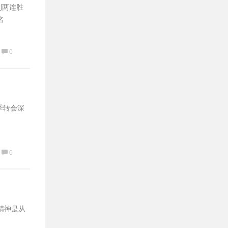
到两连胜
名
0
季转会深
0
精神是从