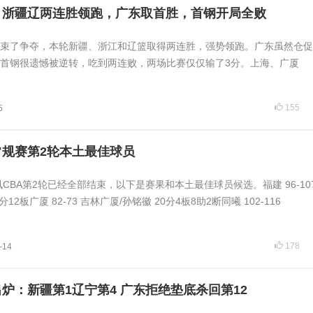
！浙疆辽两连胜领跑，广东取首胜，首钢开局全败
结束了争夺，本轮新疆、浙江和辽篮取得两连胜，强势领跑。广东虽然仓
首钢很遗憾被逆转，吃到两连败，两场比赛仅仅输了3分。上海、广厦
155
5
常规赛第2轮本土最佳球员
讯CBA第2轮已经全部结束，以下是赛果和本土最佳球员候选。福建 96-10
分12板广厦 82-73 吉林广厦/孙铭徽 20分4板8助2断同曦 102-116
178
-14
出炉：新疆第1辽宁第4 广东拒绝垫底杀回第12