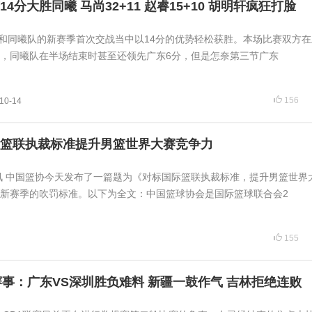
4分大胜同曦 马尚32+11 赵睿15+10 胡明轩疯狂打脸
东队在和同曦队的新赛季首次交战当中以14分的优势轻松获胜。本场比赛双方
，同曦队在半场结束时甚至还领先广东6分，但是怎奈第三节广东
156
10-14
篮联执裁标准提升男篮世界大赛竞争力
日讯 中国篮协今天发布了一篇题为《对标国际篮联执裁标准，提升男篮世界
新赛季的吹罚标准。以下为全文：中国篮球协会是国际篮球联合会2
155
赛事：广东VS深圳胜负难料 新疆一鼓作气 吉林拒绝连败