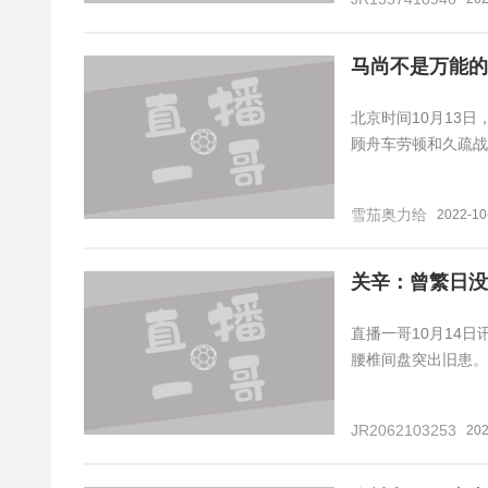
马尚不是万能的
北京时间10月13
顾舟车劳顿和久疏战
雪茄奥力给
2022-10
关辛：曾繁日没
直播一哥10月14
腰椎间盘突出旧患。
JR2062103253
202