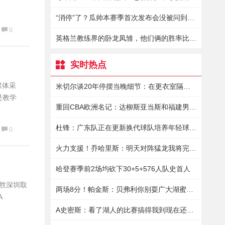
“消停”了？瓜帅本赛季首次发布会没被问到关于哈兰德的问题
0
英格兰教练界的卧龙凤雏，他们俩的胜率比内维尔还低
实时热点
媒体采
米切尔谈20年停摆当晚细节：在更衣室隔离9小时保罗送来15瓶酒
是教学
重回CBA欧洲名记：达柳斯亚当斯和福建男篮商讨加盟事宜
杜锋：广东队正在更新换代球队培养年轻球员真的花了很大的精力
0
火力支援！乔哈里斯：明天对阵猛龙我将完成赛季首秀
哈登赛季前2场均砍下30+5+576人队史首人
险胜深圳取
两场8分！帕金斯：贝弗利你别耍广大湖蜜了你倒是拿出表现来啊
A
A史密斯：看了湖人的比赛搞得我到现在还有点恶心