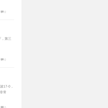
0
下，第三
0
17-0，
中非常
0